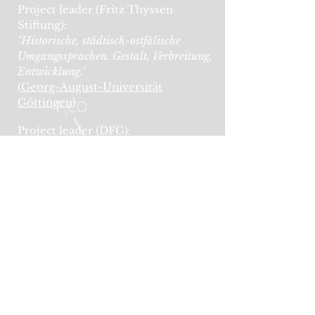
Project leader (Fritz Thyssen
Stiftung):
"Historische, städtisch-ostfälische
Umgangssprachen. Gestalt, Verbreitung,
Entwicklung."
(
Georg-August-Universität
Göttingen
)
Project leader (DFG):
"Die Stadtsprache Hannovers"
(Leibniz Universität Hannover)
German Science Slam Vice-
Champion 2019
francois.conrad{at}uni-goettingen.de
IMPRESSUM
DATENSCHUTZERKLÄRUNG
©
2015-2026
, François Conrad