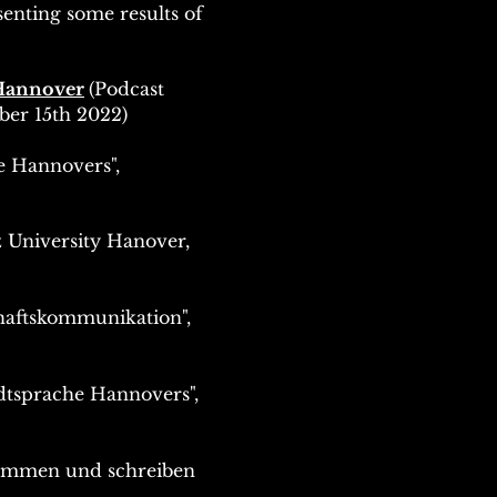
senting some results of
 Hannover
(Podcast
mber
15th
2022)
e Hannovers",
z University Hanover,
haftskommunikation",
dtsprache Hannovers",
lammen und schreiben