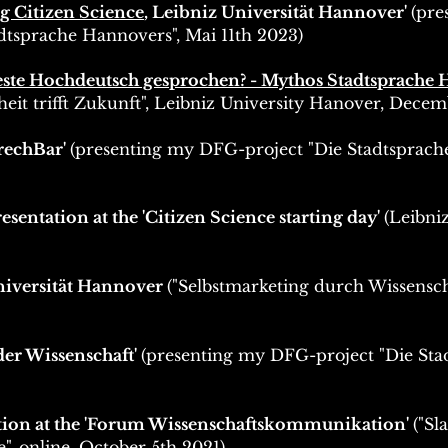
g Citizen Science
, Leibniz Universität Hannover
'
(pre
tsprache Hannovers", Mai 11th 2023)
ste Hochdeutsch gesprochen? - Mythos Stadtsprache
heit trifft Zukunft", Leibniz University Hanover, Dece
prechBar'
(presenting my DFG-project "Die Stadtsprach
entation at the 'Citizen Science starting day'
(Leibni
niversität Hannover
("Selbstmarketing durch Wissensc
der Wissenschaft'
(presenting my DFG-project "Die Sta
ation at the 'Forum Wissenschaftskommunikation'
("S
, online, October 5th 2021)