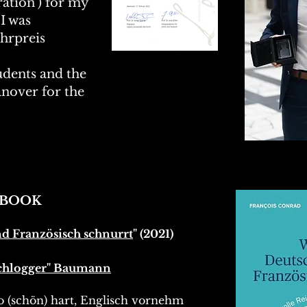
ration') for my
I was
hrpreis
udents and the
nover for the
 BOOK
d Französisch schnurrt
" (2021)
chlogger" Baumann
 (schön) hart, Englisch vornehm