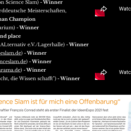
alon Science Slam)
- Winner
orddeutsche Meisterschaften,
rman Champion
tarium)
- Winner
2nd place
HALternativ e.V./Lagerhalle)
- Winner
ceslam.de
)
- Winner
enceslam.de
)
- Winner
arama.de
)
- Winner
acht, die Wissen schafft")
- Winner