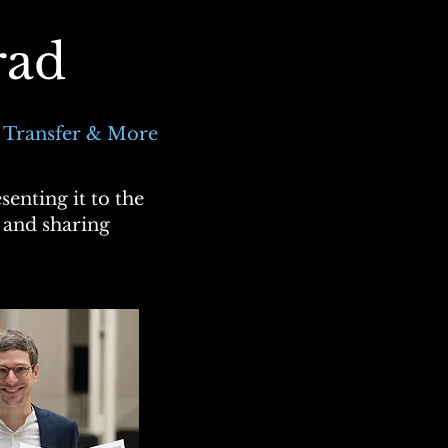
rad
c Transfer & More
senting it to the
c and sharing