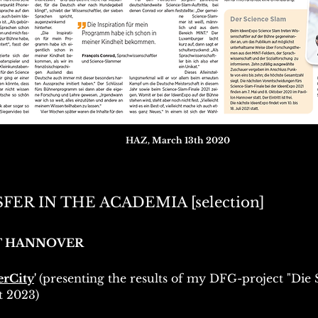
HAZ, March 13th 2020
FER IN THE ACADEMIA [selection]
ÄT HANNOVER
erCity
'
(presenting the results of my DFG-project "Die
t 202
3
)