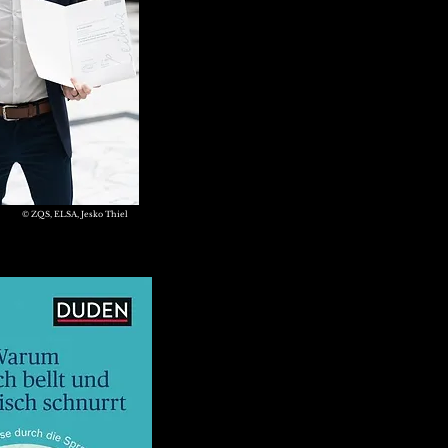
© ZQS, ELSA, Jesko Thiel