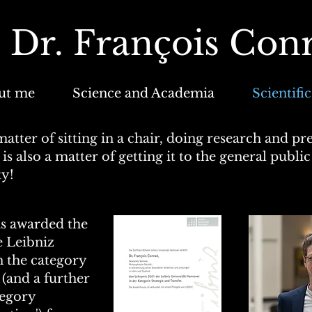
 Dr. Fran
ç
ois Con
ut me
Science and Academia
Scientifi
matter of sitting in a chair, doing research and pre
is also a matter of getting it to the general publi
ty!
as awarded the
he Leibniz
n the category
 (and a further
tegory