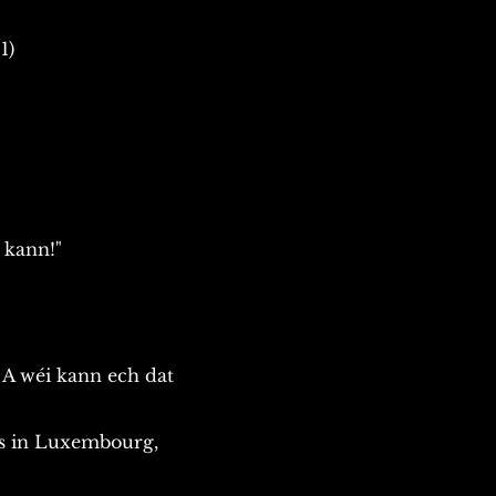
1)
 kann!"
 A wéi kann ech dat
ms in Luxembourg,