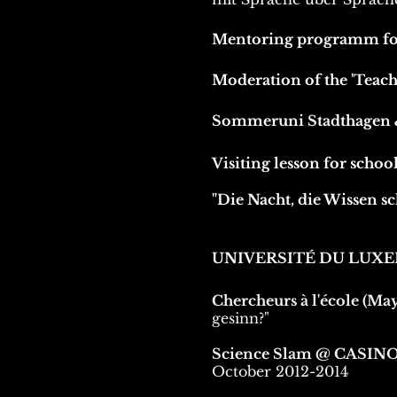
Mentoring programm for 
Moderation of the 'Teachi
Sommeruni Stadthagen &
Visiting lesson for schoo
"Die Nacht, die Wissen sc
UNIVERSITÉ DU LUX
Chercheurs à l'école (Ma
gesinn?"
Science Slam @ CASIN
October 2012-2014