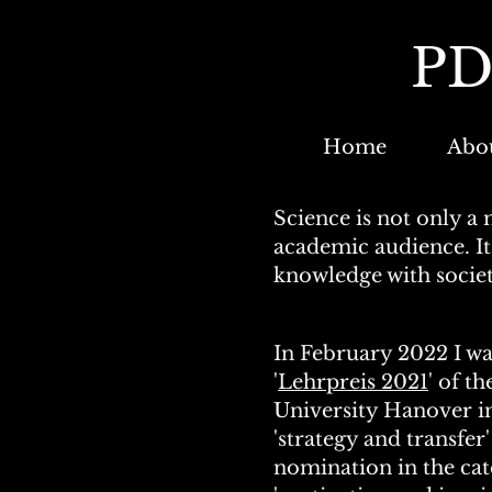
PD
Home
Abo
Science is not only a 
academic audience. It 
knowledge with socie
In February 2022 I w
'
Lehrpreis 2021
' of t
University Hanover i
'strategy and transfer'
nomination in the ca