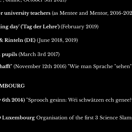
university teachers
(as Mentee and Mentor, 2016-202
ng day' ('Tag der Lehre')
(February 2019)
 Rinteln (DE)
(June 2018, 2019)
l pupils
(March 3rd 2017)
hafft"
(November 12th 2016) "Wie man Sprache "sehen"
EMBOURG
y 6th 2014)
"Sprooch gesinn: Wéi schwätzen ech genee?
O Luxembourg
Organisation of the first 3 Science Sla